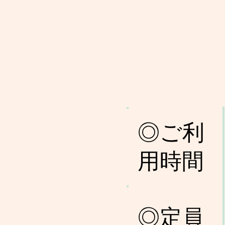
◎ご利
用時間
◎定員