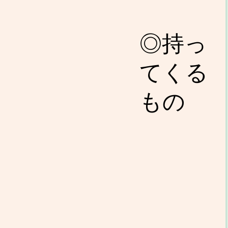
◎持っ
てくる
もの