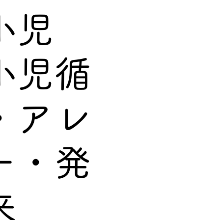
小児
小児循
・アレ
ー・発
来