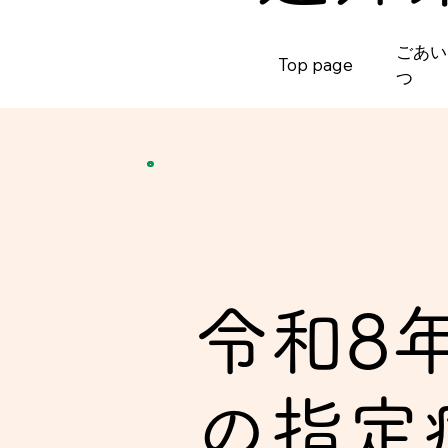
​ごあ
Top page
つ
令和8
の指定