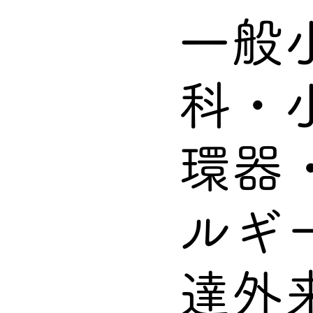
一般
科・
環器
ルギ
達外