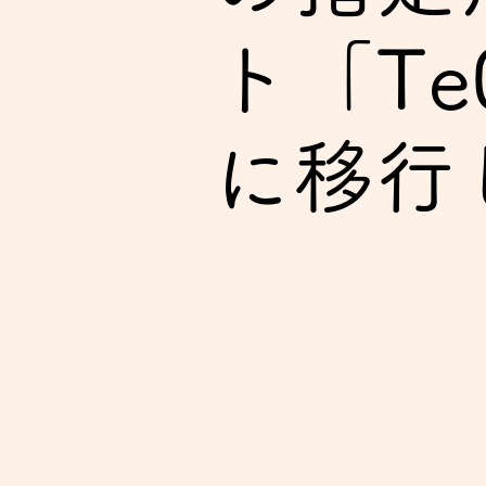
ト「T
に移行