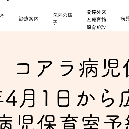
発達外来
発達外来
いさ
院内の様
診療案内
病
と
と療育施
子
療育施設
設
コアラ病児
年4月1日から
病児保育室予