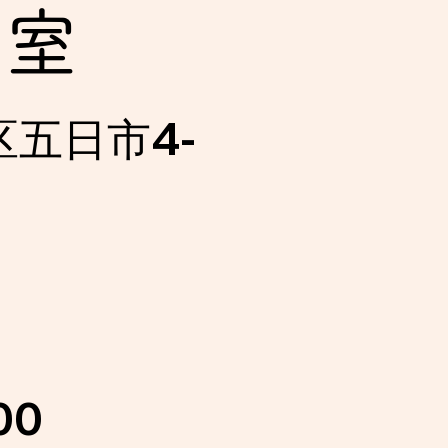
育室
区五日市4-
00