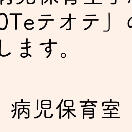
e0Teテオテ
します。
病児保育室