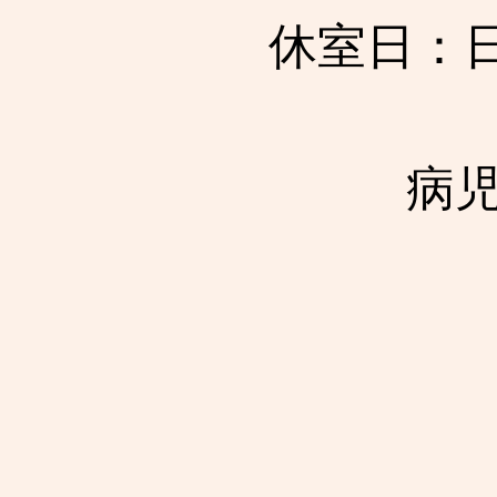
休室日：
​病